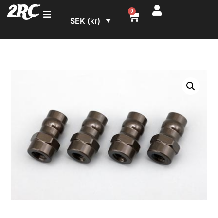
2RC
0
SEK (kr)