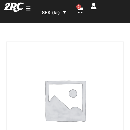
2RC
0
SEK (kr)