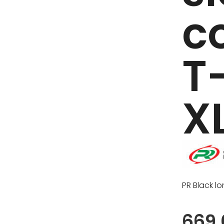
c
T
XL
PR Black lo
669