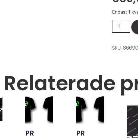
Endast 1 kva
SKU: 86690
Relaterade p
PR
PR