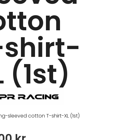
otton
-shirt-
 (1st)
ng-sleeved cotton T-shirt-XL (1st)
,00
kr