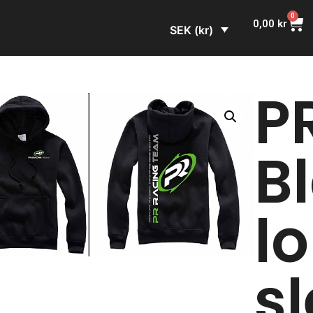
0
0,00
kr
SEK (kr)
P
B
l
s