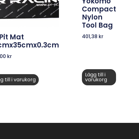
Yokomo
Compact
Nylon
Tool Bag
Pit Mat
401,38
kr
cmx35cmx0.3cm
,00
kr
Lägg till i
g till i varukorg
varukorg