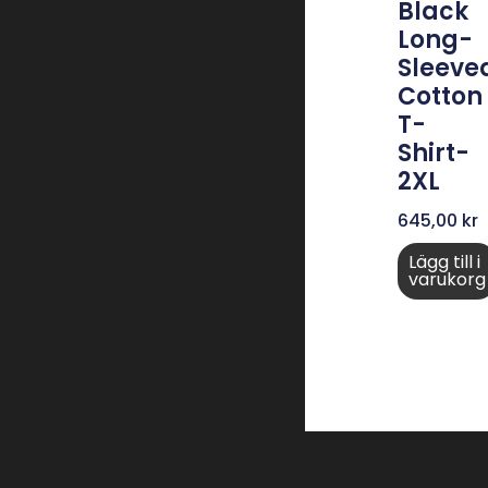
Black
Long-
Sleeve
Cotton
T-
Shirt-
2XL
645,00
kr
Lägg till i
varukorg