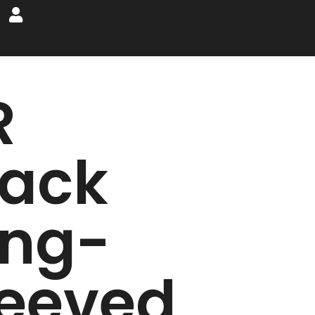
R
lack
ong-
leeved