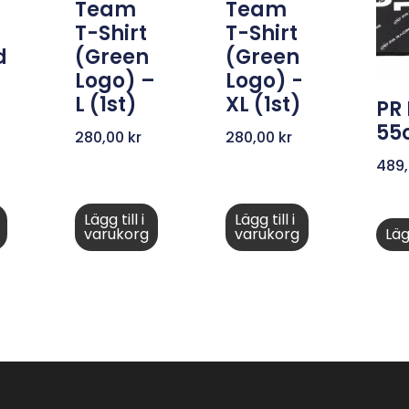
Team
Team
T-Shirt
T-Shirt
d
(Green
(Green
Logo) –
Logo) -
L (1st)
XL (1st)
PR 
55
280,00
kr
280,00
kr
489
Lägg till i
Lägg till i
varukorg
varukorg
Läg