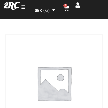
2RC
0
SEK (kr)