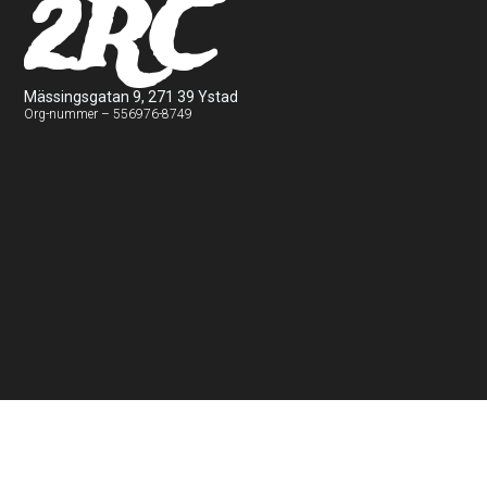
2RC
Mässingsgatan 9, 271 39 Ystad
Org-nummer – 556976-8749