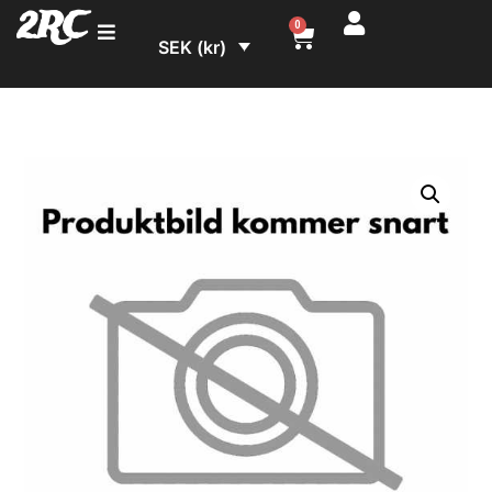
2RC
0
SEK (kr)