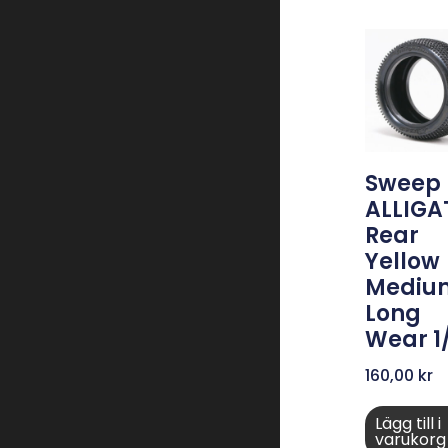
Sweep
ALLIGA
Rear
Yellow
Mediu
Long
Wear 1
160,00
kr
Lägg till i
varukorg