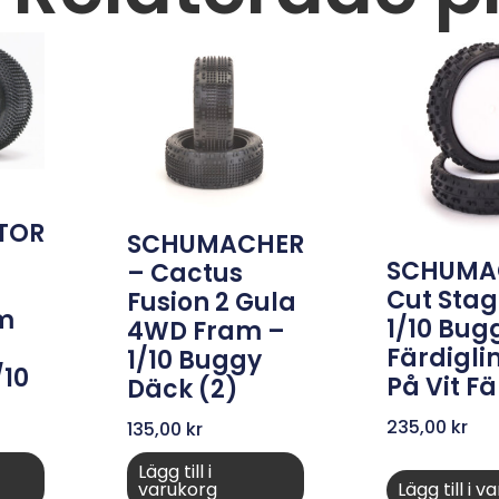
TOR
SCHUMACHER
SCHUMA
– Cactus
Cut Stag
Fusion 2 Gula
m
1/10 Bug
4WD Fram –
Färdigl
1/10 Buggy
/10
På Vit Fä
Däck (2)
235,00
kr
135,00
kr
Lägg till i
varukorg
Lägg till i 