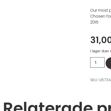
Our most 
Chosen fo
2015
31,0
I lager (kan
SKU: U6734
Relaterade p