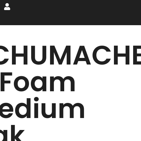
CHUMACH
 Foam
edium
ak