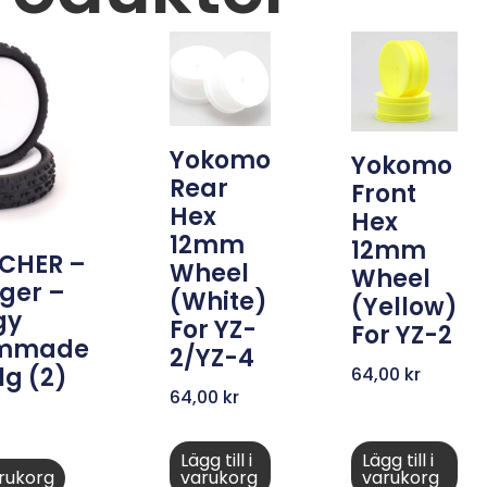
Yokomo
Yokomo
Rear
Front
Hex
Hex
12mm
12mm
CHER –
Wheel
Wheel
ger –
(White)
(Yellow)
gy
For YZ-
For YZ-2
immade
2/YZ-4
lg (2)
64,00
kr
64,00
kr
Lägg till i
Lägg till i
varukorg
varukorg
varukorg