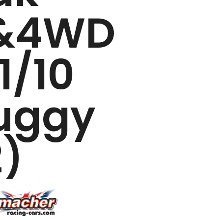
&4WD
1/10
uggy
2)