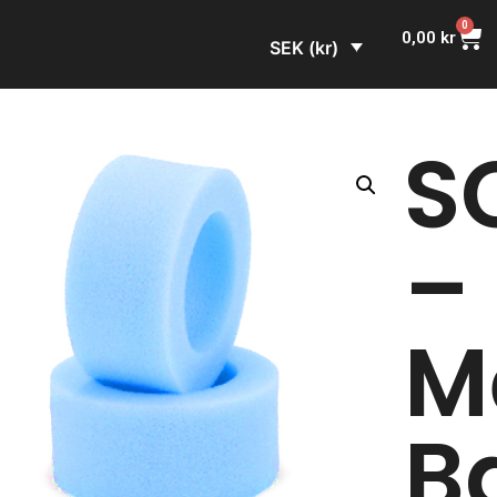
0
0,00
kr
SEK (kr)
S
–
M
B