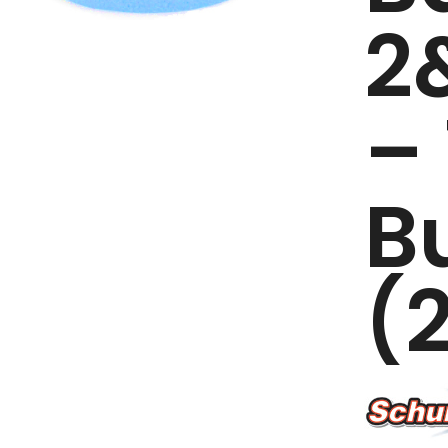
2
– 
B
(