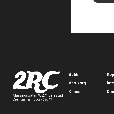
2RC
Butik
Köp
Varukorg
Int
Kassa
Kon
Mässingsgatan 9, 271 39 Ystad
Org-nummer – 556976-8749