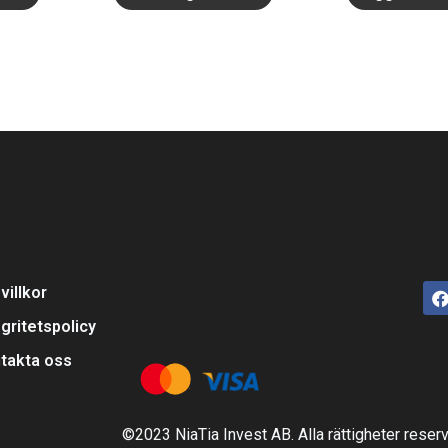
villkor
egritetspolicy
takta oss
©2023 NiaTia Invest AB. Alla rättigheter reser