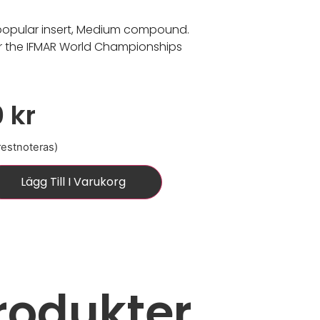
popular insert, Medium compound.
r the IFMAR World Championships
0
kr
 restnoteras)
Lägg Till I Varukorg
rodukter