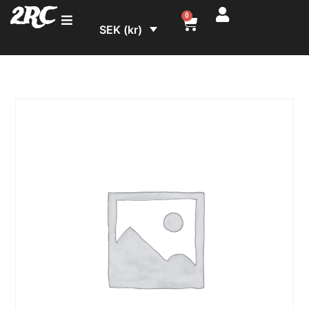
2RC
0
SEK (kr)