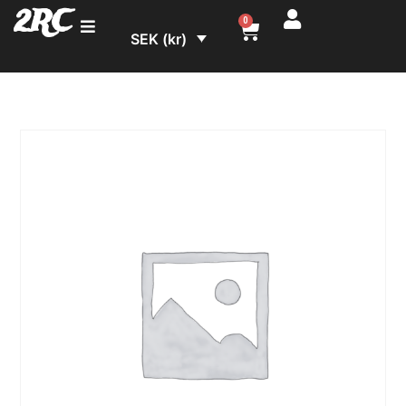
2RC
0
SEK (kr)