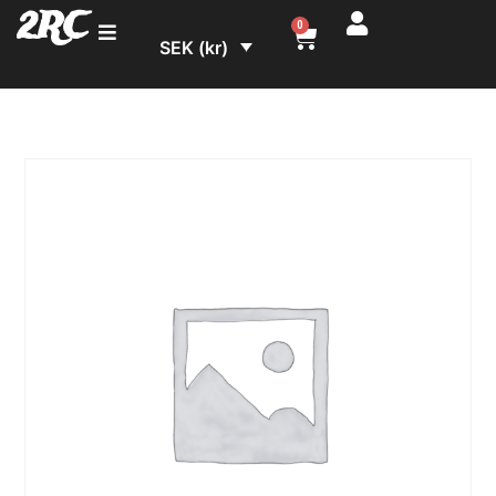
2RC
0
SEK (kr)