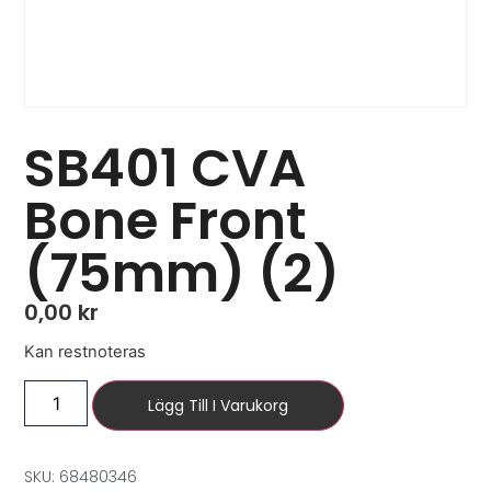
SB401 CVA
Bone Front
(75mm) (2)
0,00
kr
Kan restnoteras
Lägg Till I Varukorg
SKU: 68480346