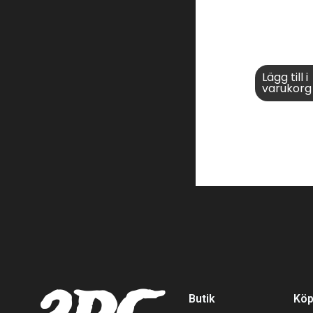
Lägg till i
varukorg
Butik
Köp