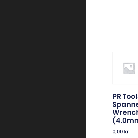
PR Tool
Spann
Wrenc
(4.0m
0,00
kr