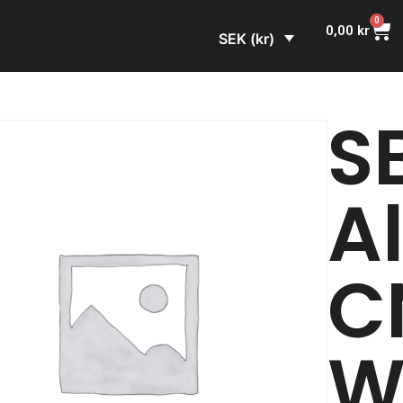
0
0,00
kr
SEK (kr)
S
A
C
W