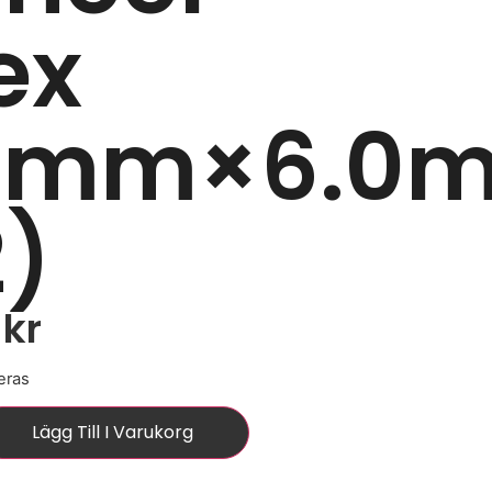
ex
4mm×6.0
2)
0
kr
eras
Lägg Till I Varukorg