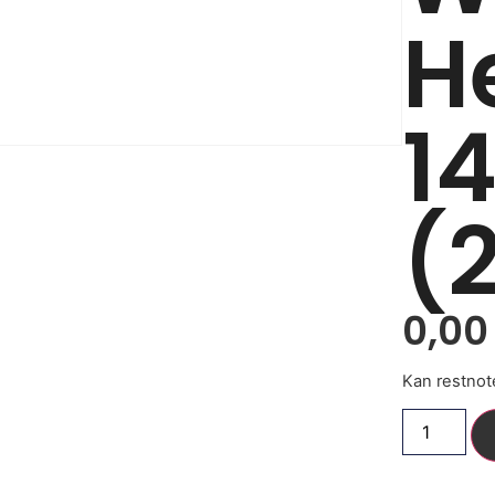
H
1
(
0,0
Kan restnot