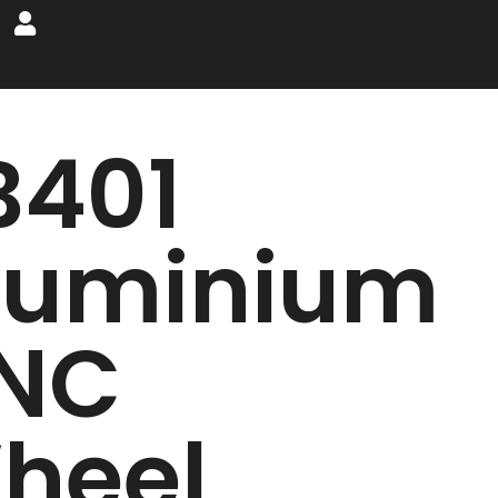
B401
luminium
NC
heel