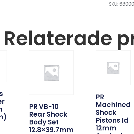
SKU: 6800
Relaterade p
s
PR
er
Machined
PR VB-10
h
Shock
Rear Shock
m)
Pistons Id
Body Set
12mm
12.8×39.7mm