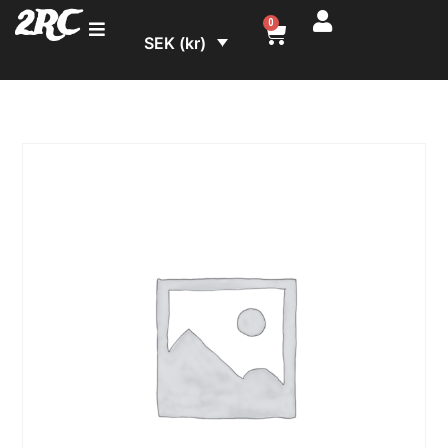
2RC
0
SEK (kr)