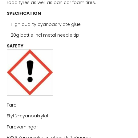
road tyres as well as pan car foam tires.
SPECIFICATION
– High quality cyanoacrylate glue
– 20g bottle incl metal needle tip
SAFETY
Fara
Etyl 2-cyanoakrylat
Farovarningar
H335 Kan orsaka irritation i luftvägarna.