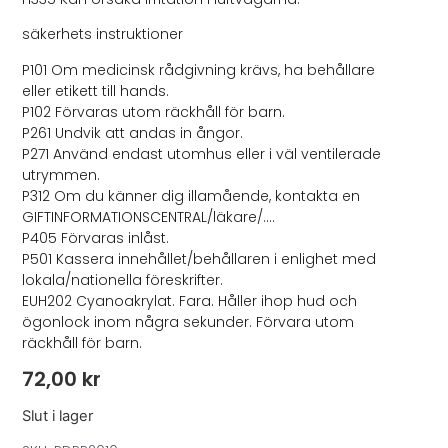
säkerhets instruktioner
P101 Om medicinsk rådgivning krävs, ha behållare
eller etikett till hands.
P102 Förvaras utom räckhåll för barn.
P261 Undvik att andas in ångor.
P271 Använd endast utomhus eller i väl ventilerade
utrymmen.
P312 Om du känner dig illamående, kontakta en
GIFTINFORMATIONSCENTRAL/läkare/….
P405 Förvaras inlåst.
P501 Kassera innehållet/behållaren i enlighet med
lokala/nationella föreskrifter.
EUH202 Cyanoakrylat. Fara. Håller ihop hud och
ögonlock inom några sekunder. Förvara utom
räckhåll för barn.
72,00
kr
Slut i lager