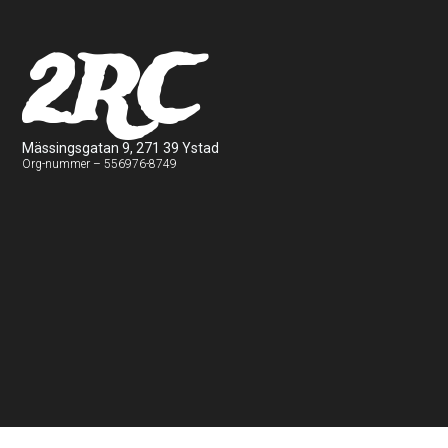
2RC
Mässingsgatan 9, 271 39 Ystad
Org-nummer – 556976-8749