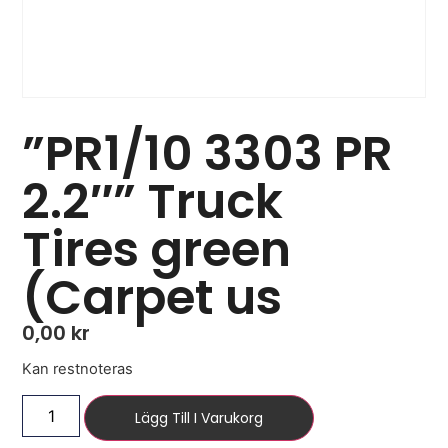
”PR1/10 3303 PR
2.2″” Truck
Tires green
(Carpet us
0,00
kr
Kan restnoteras
Lägg Till I Varukorg