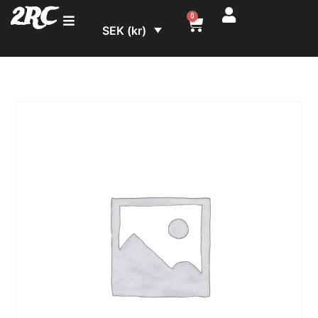
2RC
0
SEK (kr)