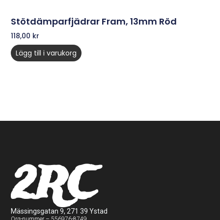
Stötdämparfjädrar Fram, 13mm Röd
118,00
kr
Lägg till i varukorg
2RC
Mässingsgatan 9, 271 39 Ystad
Org-nummer – 556976-8749