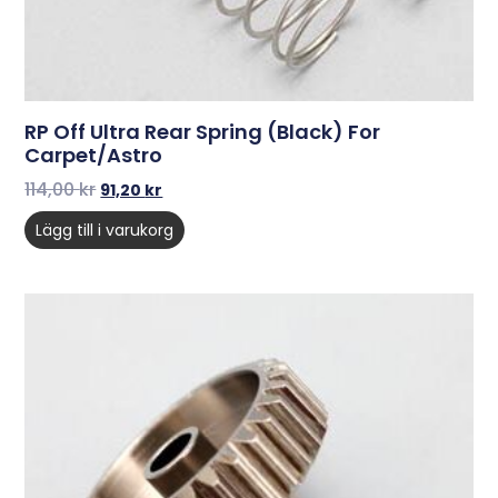
RP Off Ultra Rear Spring (Black) For
Carpet/Astro
114,00
kr
91,20
kr
Lägg till i varukorg