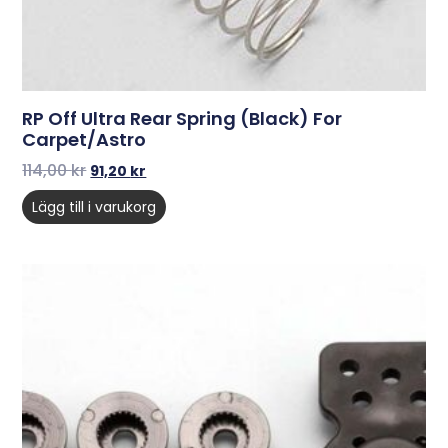
RP Off Ultra Rear Spring (Black) For
Carpet/Astro
114,00
kr
91,20
kr
Lägg till i varukorg