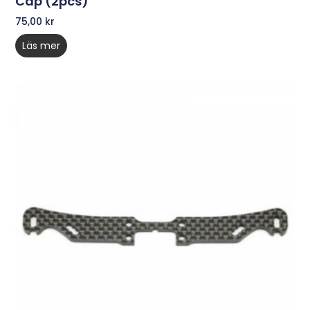
Cap (2pcs)
75,00
kr
Läs mer