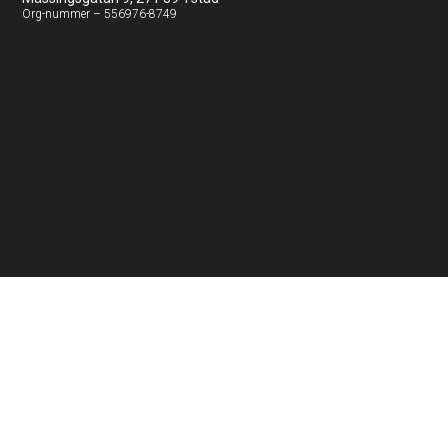
Org-nummer – 556976-8749