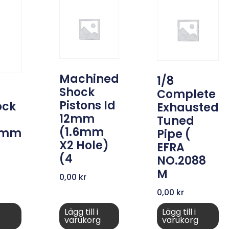
Machined
1/8
Shock
Complete
Pistons Id
ock
Exhausted
12mm
Tuned
(1.6mm
.8mm
Pipe (
X2 Hole)
EFRA
(4
NO.2088
M
0,00
kr
0,00
kr
Lägg till i
Lägg till i
varukorg
varukorg