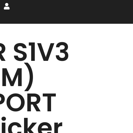
R S1V3
FM)
PORT
ticker