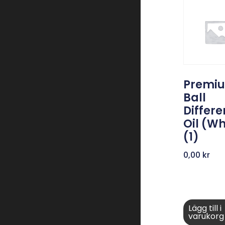
Premi
Ball
Differe
Oil (Wh
(1)
0,00
kr
Lägg till i
varukorg