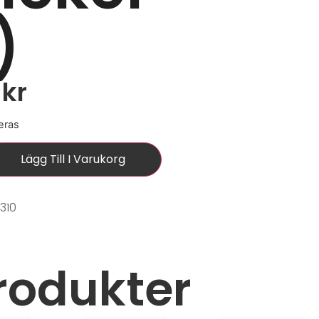
)
0
kr
eras
Lägg Till I Varukorg
310
rodukter