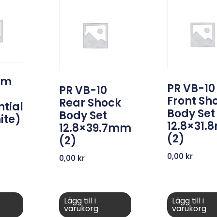
um
PR VB-10
PR VB-10
Front Sh
Rear Shock
ntial
Body Set
Body Set
ite)
12.8×31
12.8×39.7mm
(2)
(2)
0,00
kr
0,00
kr
Lägg till i
Lägg till i
varukorg
varukorg