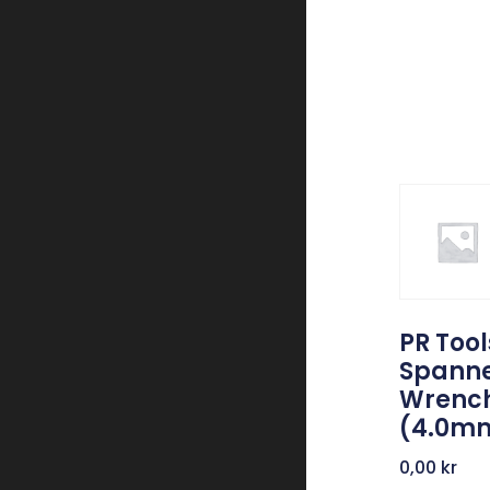
PR Tool
Spann
Wrenc
(4.0m
0,00
kr