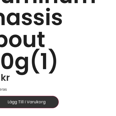
hassis
bout
50g(1)
0
kr
eras
Lägg Till I Varukorg