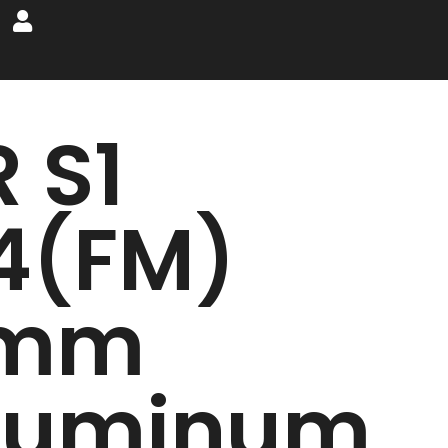
 S1
4(FM)
mm
luminum