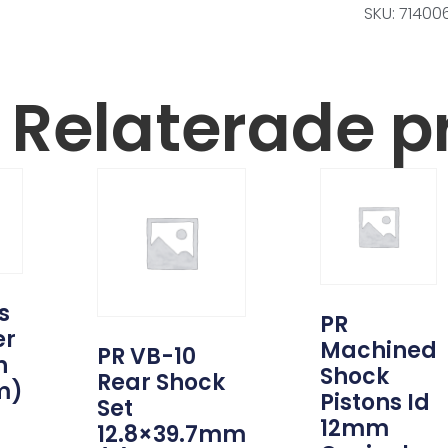
SKU: 71400
Relaterade p
s
PR
er
Machined
PR VB-10
h
Shock
Rear Shock
m)
Pistons Id
Set
12mm
12.8×39.7mm