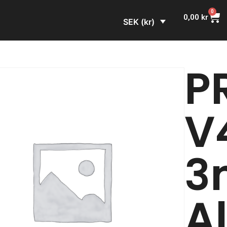
0
0,00
kr
SEK (kr)
PR
V
3
A