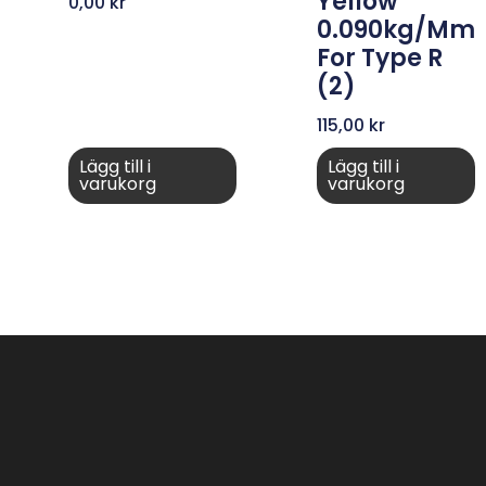
Yellow
0,00
kr
0.090kg/mm
For Type R
(2)
115,00
kr
Lägg till i
Lägg till i
varukorg
varukorg