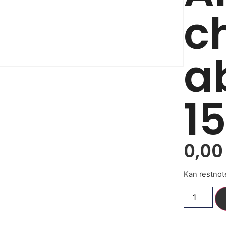
c
a
1
0,0
Kan restnot