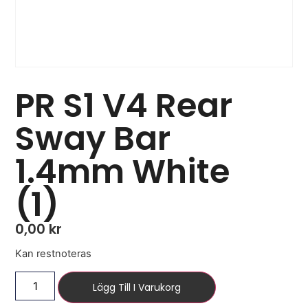
PR S1 V4 Rear
Sway Bar
1.4mm White
(1)
0,00
kr
Kan restnoteras
Lägg Till I Varukorg