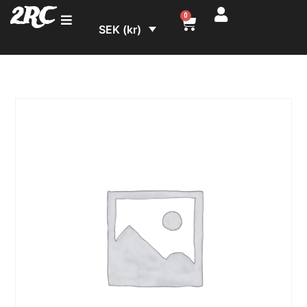
2RC
0
SEK (kr)