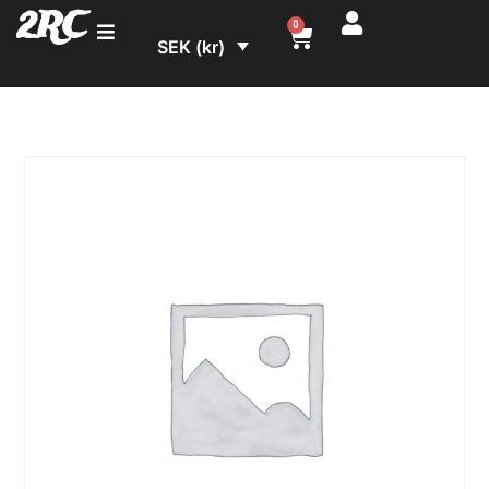
2RC
0
SEK (kr)