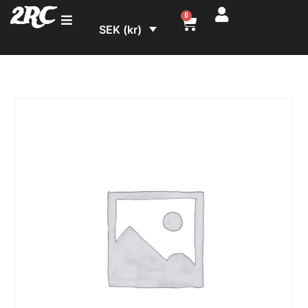
2RC
0
SEK (kr)