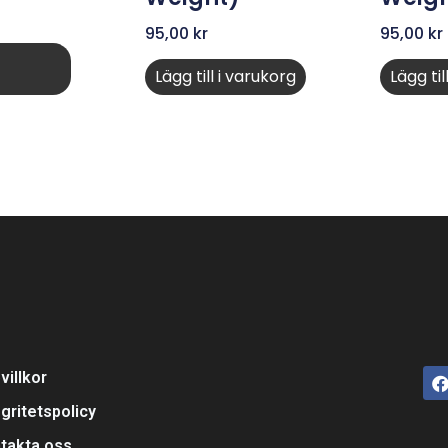
95,00
kr
95,00
kr
Lägg till i varukorg
Lägg til
villkor
egritetspolicy
takta oss