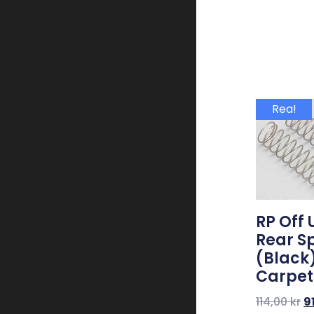
Rea!
RP Off 
Rear S
(Black)
Carpet
114,00
kr
9