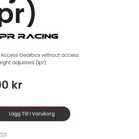
pr)
k Access Gearbox without access
ight adjusters (1pr)
00
kr
Lägg Till I Varukorg
021