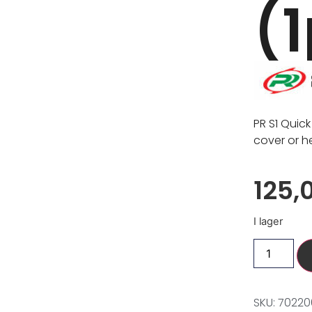
(1
PR S1 Quic
cover or he
125,
I lager
SKU: 70220