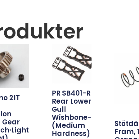
rodukter
PR SB401-R
o 21T
Rear Lower
Gull
sion
Wishbone-
n Gear
Stötd
(medium
tch·Light
Fram,
Hardness)
t)