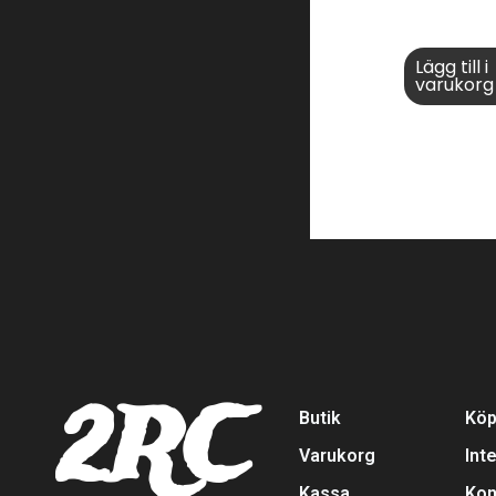
Lägg till i
varukorg
2RC
Butik
Köp
Varukorg
Int
Kassa
Kon