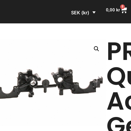
0
0,00
kr
SEK (kr)
PR
Q
A
G