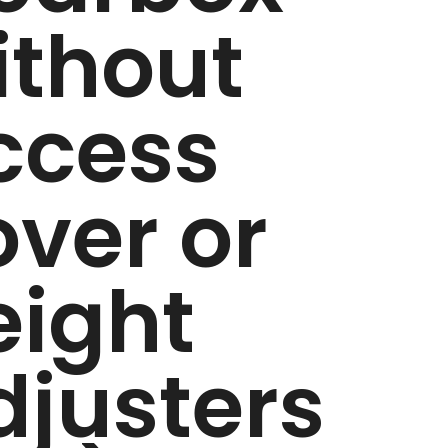
ithout
ccess
over or
eight
djusters