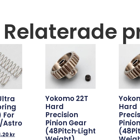
Relaterade p
Yokomo 22T
Yokom
Ultra
Hard
Hard
pring
Precision
Preci
 For
Pinion Gear
Pinio
/Astro
(48Pitch·Light
(48Pi
1,20
kr
Weight)
Weigh