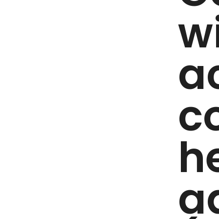
w
a
c
h
a