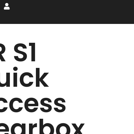
 S1
uick
ccess
earbox