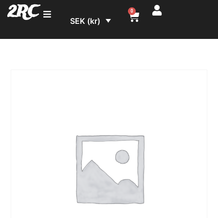
2RC
0
SEK (kr)