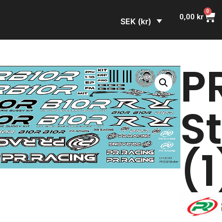
0
0,00
kr
SEK (kr)
P
S
(1