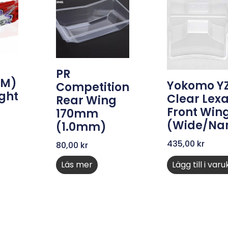
PR
FM)
Yokomo Y
Competition
ght
Clear Lex
Rear Wing
Front Wing
170mm
(Wide/Na
(1.0mm)
435,00
kr
80,00
kr
Läs mer
Lägg till i var