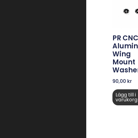
PR CN
Alumi
Wing
Mount
Washe
90,00
kr
Lägg till i
varukorg