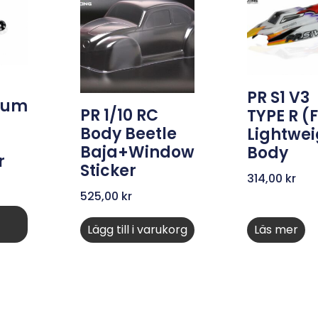
C
PR S1 V3
num
PR 1/10 RC
TYPE R (
Body Beetle
Lightwei
Baja+Window
Body
r
Sticker
314,00
kr
525,00
kr
Lägg till i varukorg
Läs mer