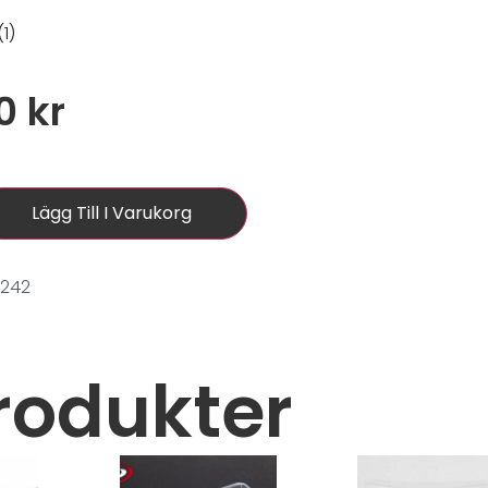
(1)
00
kr
Lägg Till I Varukorg
0242
rodukter