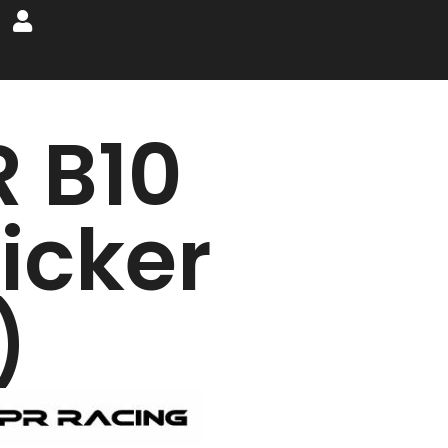
R B10
ticker
)