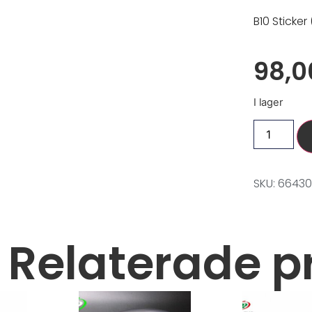
B10 Sticker 
98,
I lager
SKU: 6643
Relaterade p