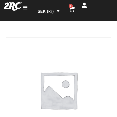
2RC
0
SEK (kr)