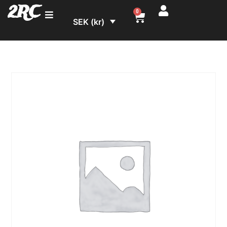
2RC
0
SEK (kr)