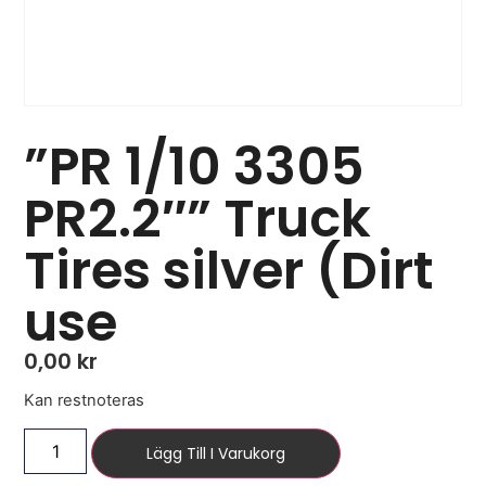
”PR 1/10 3305
PR2.2″” Truck
Tires silver (Dirt
use
0,00
kr
Kan restnoteras
Lägg Till I Varukorg