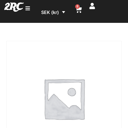
2RC
0
SEK (kr)