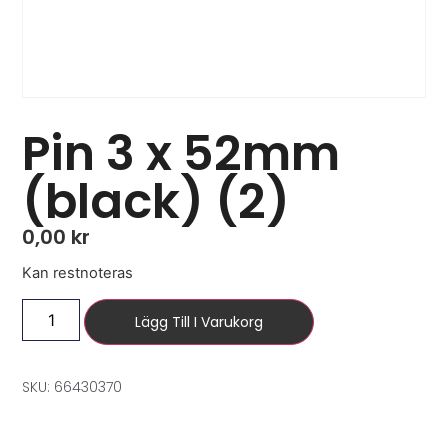
Pin 3 x 52mm
(black) (2)
0,00
kr
Kan restnoteras
Lägg Till I Varukorg
SKU: 66430370