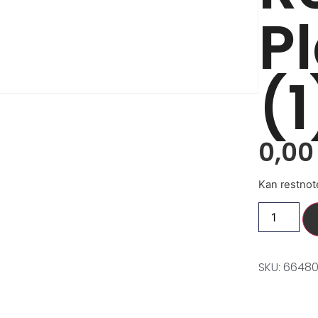
P
(1
0,0
Kan restnot
SKU: 66480