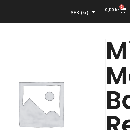
0
0,00
kr
SEK (kr)
M
M
B
R