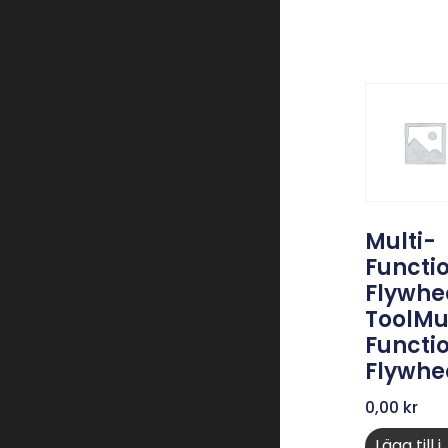
Multi-
Functi
Flywhe
ToolMu
Functi
Flywhe
0,00
kr
Lägg till i