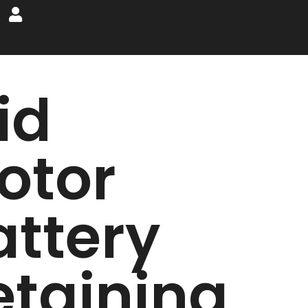
id
otor
attery
etaining