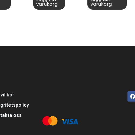
varukorg
varukorg
villkor
egritetspolicy
takta oss