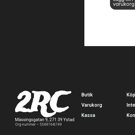
varukorg
2RC
Butik
Köp
Varukorg
Int
Kassa
Kon
Mässingsgatan 9, 271 39 Ystad
Org-nummer – 556976-8749