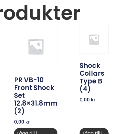
rodukter
Shock
Collars
PR VB-10
Type B
Front Shock
(4)
Set
0,00
kr
12.8×31.8mm
(2)
0,00
kr
Lägg till i
Lägg till i