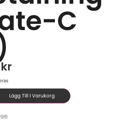
late-C
)
0
kr
eras
Lägg Till I Varukorg
916