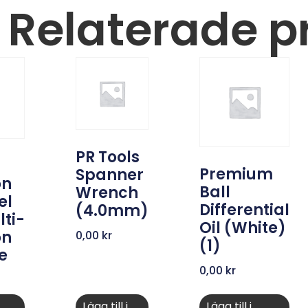
Relaterade p
PR Tools
Premium
Spanner
on
Ball
Wrench
el
Differential
(4.0mm)
lti-
Oil (White)
on
0,00
kr
(1)
e
0,00
kr
Lägg till i
Lägg till i