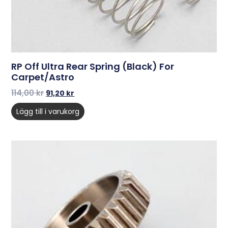
RP Off Ultra Rear Spring (Black) For
Carpet/Astro
114,00
kr
91,20
kr
Lägg till i varukorg