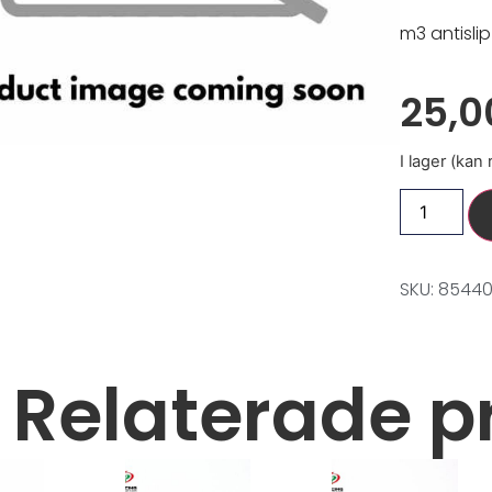
m3 antisli
25,
I lager (kan
SKU: 8544
Relaterade p