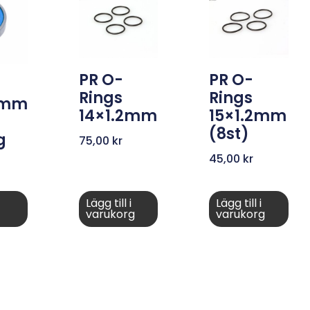
PR O-
PR O-
Rings
Rings
4mm
14×1.2mm
15×1.2mm
(8st)
g
75,00
kr
45,00
kr
Lägg till i
Lägg till i
varukorg
varukorg