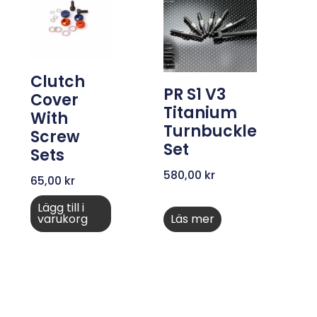
Clutch
PR S1 V3
Cover
Titanium
With
Turnbuckle
Screw
Set
Sets
580,00
kr
65,00
kr
Lägg till i
varukorg
Läs mer