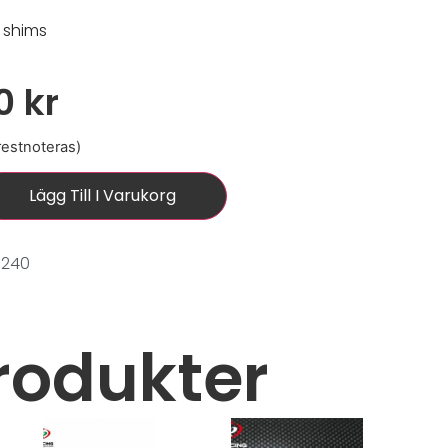
p shims
00
kr
 restnoteras)
Lägg Till I Varukorg
0240
rodukter