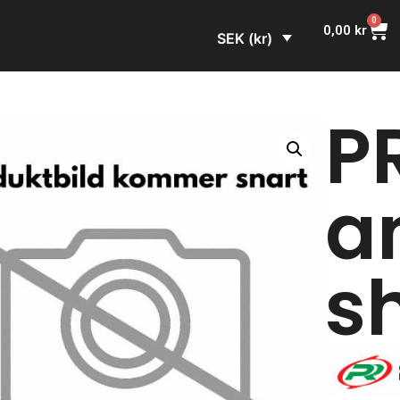
0
0,00
kr
SEK (kr)
P
an
s