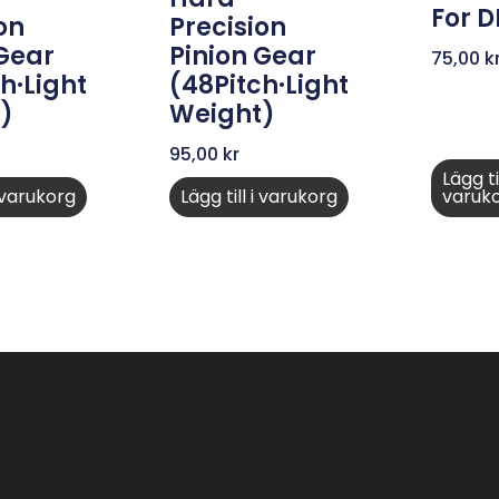
For 
on
Precision
 Gear
Pinion Gear
75,00
k
h·Light
(48Pitch·Light
)
Weight)
95,00
kr
Lägg til
i varukorg
Lägg till i varukorg
varuk