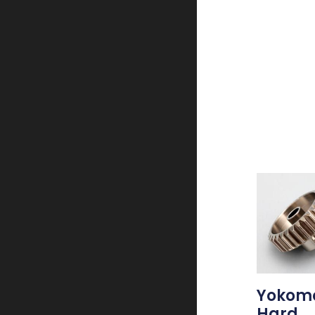
Yokomo
Hard