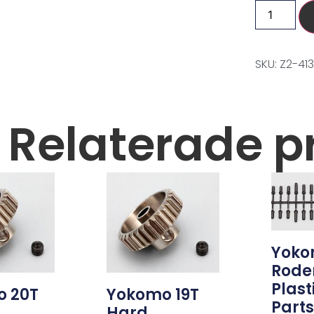
SKU: Z2-41
Relaterade p
Yok
Rode
Plast
 20T
Yokomo 19T
Part
Hard