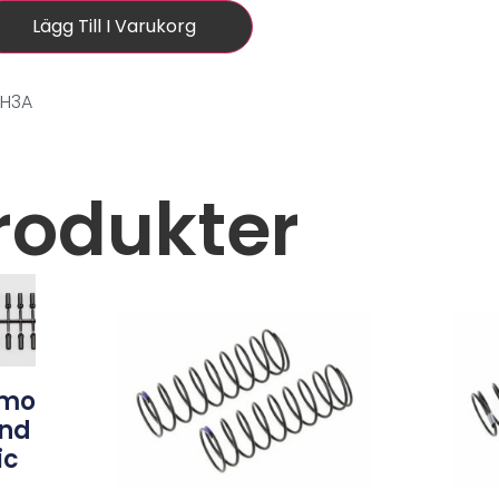
Lägg Till I Varukorg
3H3A
rodukter
omo
nd
ic
s