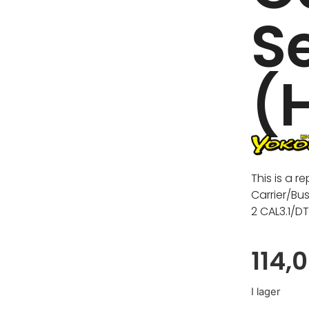
S
(
This is a 
Carrier/Bu
2 CAL3.1/D
114,
I lager