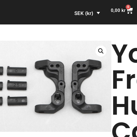
0
0,00
kr
SEK (kr)
Y
F
H
C