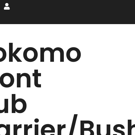
okomo
ront
ub
arrier/Bus