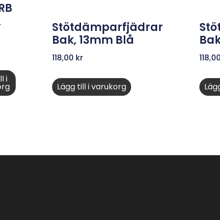
DRB
Stötdämparfjädrar
Stö
r
Bak, 13mm Blå
Bak
118,00
kr
118,0
l i
org
Lägg till i varukorg
Lägg