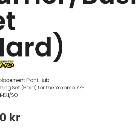
et
Hard)
replacement Front Hub
shing Set (Hard) for the Yokomo YZ-
TM3.1/SO
00
kr