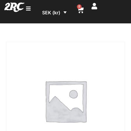
2RC
0
SEK (kr)