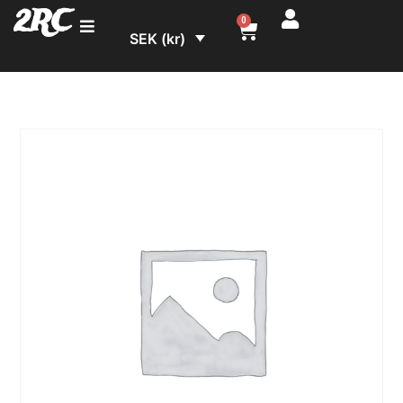
2RC
0
SEK (kr)