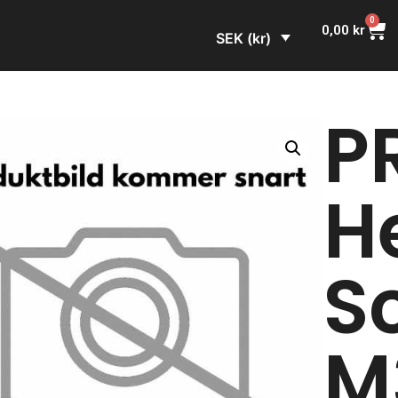
0
0,00
kr
SEK (kr)
PR
H
S
M