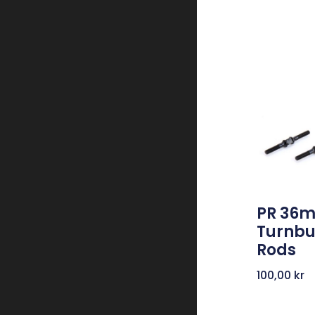
PR 36
Turnbu
Rods
100,00
kr