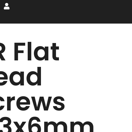
 Flat
ead
crews
3x6mm