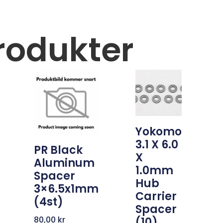
rodukter
Yokomo
3.1 X 6.0
PR Black
X
Aluminum
1.0mm
Spacer
Hub
3×6.5x1mm
Carrier
(4st)
Spacer
80,00
kr
(10)