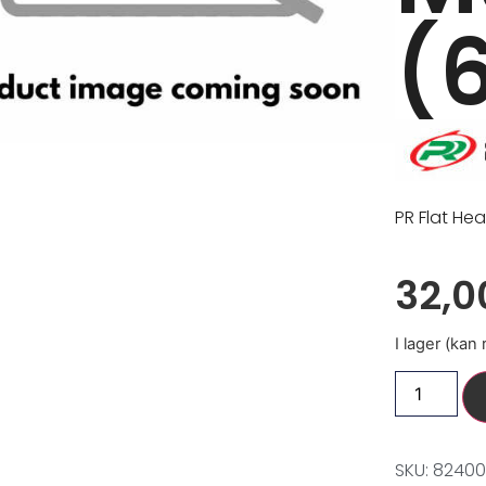
(
PR Flat He
32,
I lager (kan
SKU: 82400