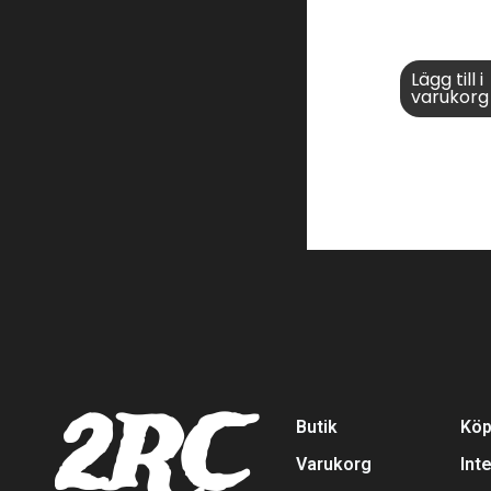
Lägg till i
varukorg
2RC
Butik
Köp
Varukorg
Int