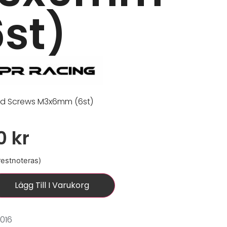
6st)
ad Screws M3x6mm (6st)
00
kr
 restnoteras)
Lägg Till I Varukorg
016