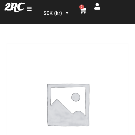
2RC
0
SEK (kr)