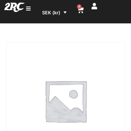
2RC
0
SEK (kr)