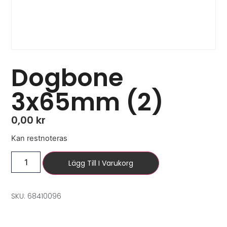
Dogbone
3x65mm (2)
0,00
kr
Kan restnoteras
Lägg Till I Varukorg
SKU: 68410096