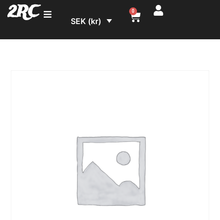
2RC
0
SEK (kr)