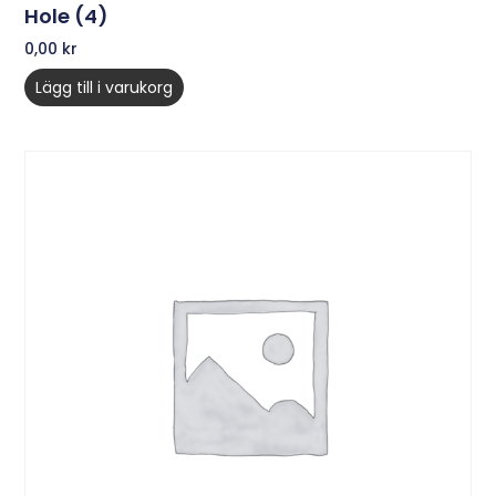
Hole (4)
0,00
kr
Lägg till i varukorg