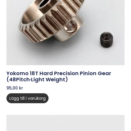
Yokomo 18T Hard Precision Pinion Gear
(48Pitch·Light Weight)
95,00
kr
Lägg till i varukorg