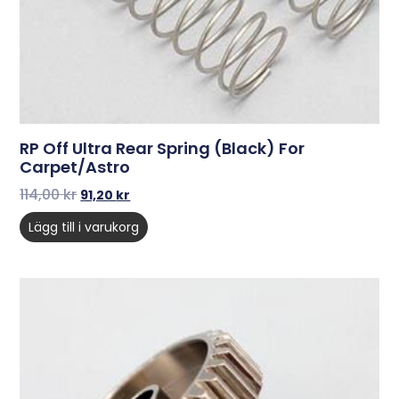
RP Off Ultra Rear Spring (Black) For
Carpet/Astro
114,00
kr
91,20
kr
Lägg till i varukorg