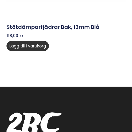
Stötdämparfjädrar Bak, 13mm Blå
118,00
kr
Lägg till i varukorg
2RC