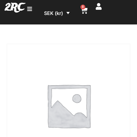
2RC
0
SEK (kr)