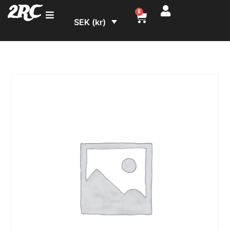
2RC
0
SEK (kr)