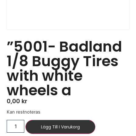
”5001- Badland
1/8 Buggy Tires
with white
wheels a
0,00
kr
Kan restnoteras
Lägg Till I Varukorg