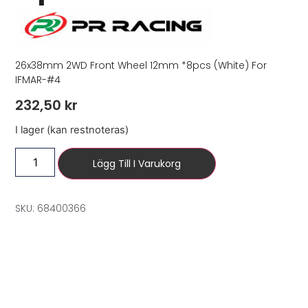
26x38mm 2WD Front Wheel 12mm *8pcs (White) For
IFMAR-#4
232,50
kr
I lager (kan restnoteras)
Lägg Till I Varukorg
SKU: 68400366