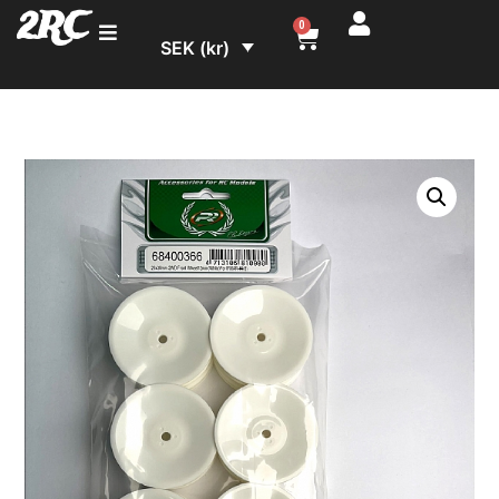
2RC
0
SEK (kr)