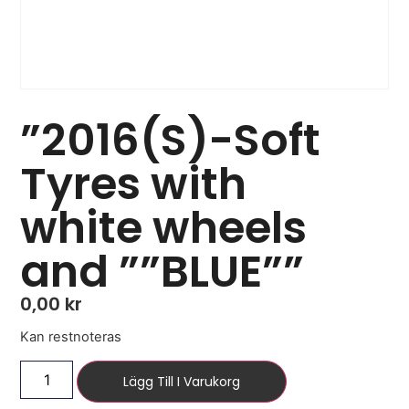
”2016(S)-Soft
Tyres with
white wheels
and ””BLUE””
0,00
kr
Kan restnoteras
Lägg Till I Varukorg