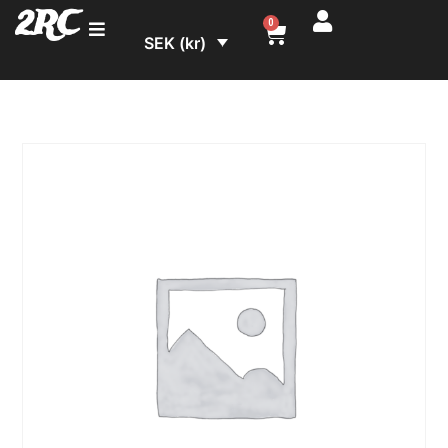
2RC
0
SEK (kr)