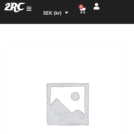
2RC
0
SEK (kr)