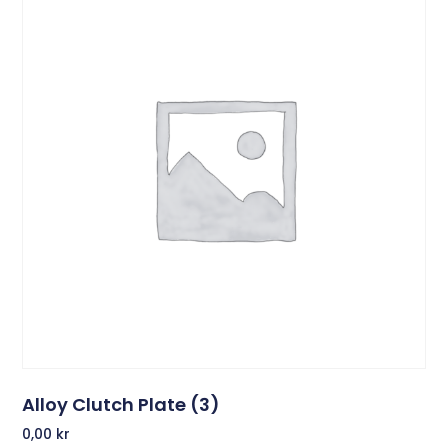
Alloy Clutch Plate (3)
0,00
kr