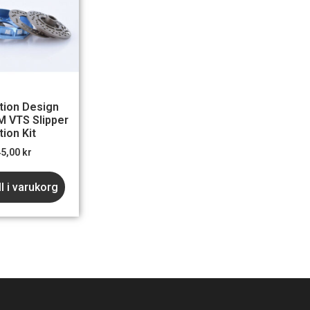
tion Design
 VTS Slipper
tion Kit
45,00
kr
ll i varukorg