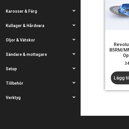
Karosser & Färg
Kullager & Hårdvara
Oljor & Vätskor
Revolu
B5RM/MM
Sändare & mottagare
Op
3
Setup
Lägg ti
Tillbehör
Verktyg