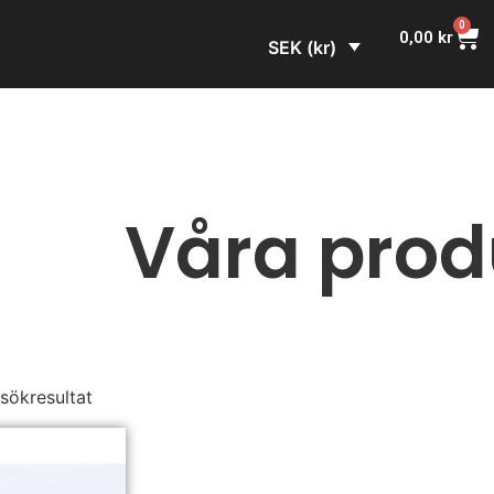
0
0,00
kr
SEK (kr)
Våra prod
 sökresultat