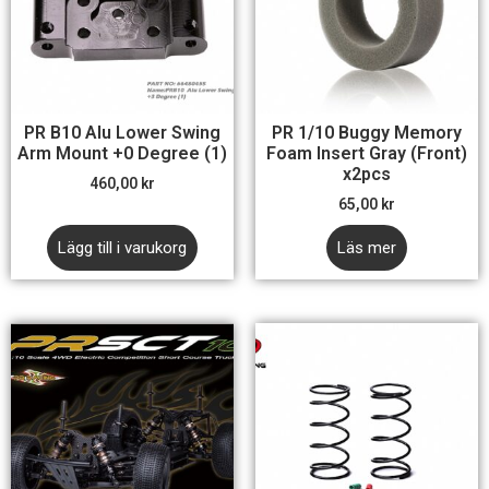
PR B10 Alu Lower Swing
PR 1/10 Buggy Memory
Arm Mount +0 Degree (1)
Foam Insert Gray (Front)
x2pcs
460,00
kr
65,00
kr
Lägg till i varukorg
Läs mer