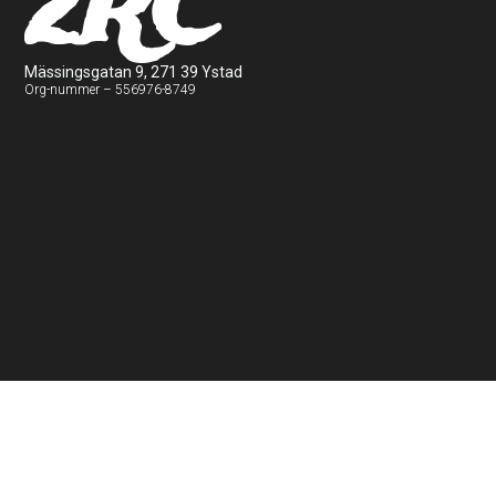
2RC
Mässingsgatan 9, 271 39 Ystad
Org-nummer – 556976-8749