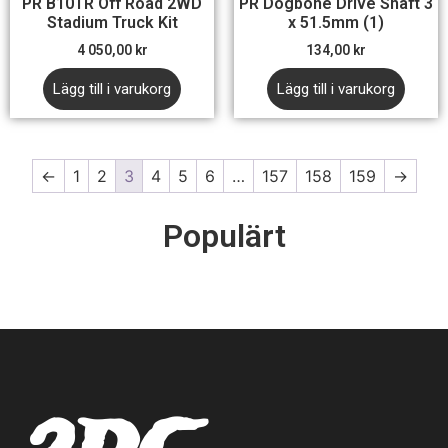
PR B10TR Off Road 2WD
PR Dogbone Drive Shaft 3
Stadium Truck Kit
x 51.5mm (1)
4 050,00
kr
134,00
kr
Lägg till i varukorg
Lägg till i varukorg
←
1
2
3
4
5
6
…
157
158
159
→
Populärt