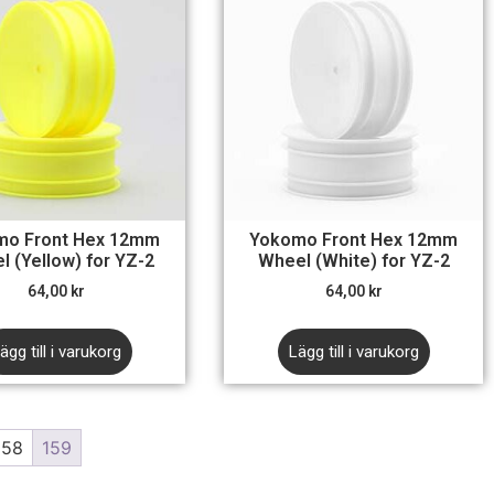
mo Front Hex 12mm
Yokomo Front Hex 12mm
l (Yellow) for YZ-2
Wheel (White) for YZ-2
64,00
kr
64,00
kr
ägg till i varukorg
Lägg till i varukorg
158
159