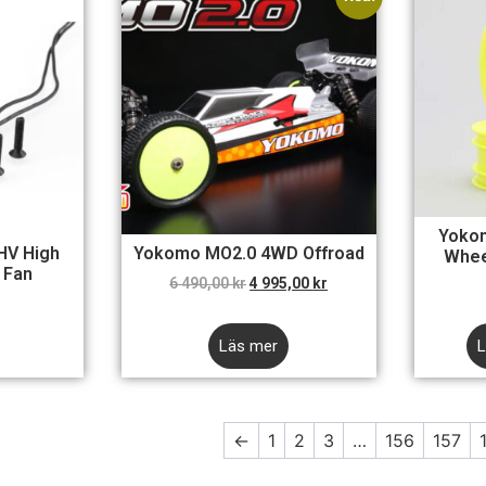
Yoko
HV High
Yokomo MO2.0 4WD Offroad
Whee
 Fan
6 490,00
kr
4 995,00
kr
Läs mer
L
←
1
2
3
…
156
157