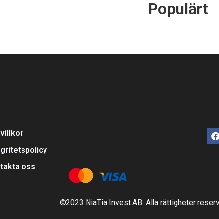
Populärt
villkor
egritetspolicy
takta oss
©2023 NiaTia Invest AB. Alla rättigheter reser