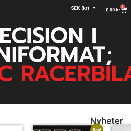
SEK (kr)
0
0,00
kr
ECISION I
NIFORMAT;
C RACERBIL
Nyheter
Rea!