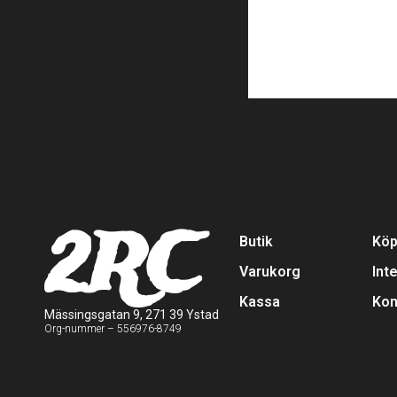
2RC
Butik
Köp
Varukorg
Int
Kassa
Kon
Mässingsgatan 9, 271 39 Ystad
Org-nummer – 556976-8749