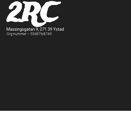
2RC
Mässingsgatan 9, 271 39 Ystad
Org-nummer – 556976-8749