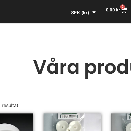
0
0,00
kr
SEK (kr)
Våra prod
4 resultat