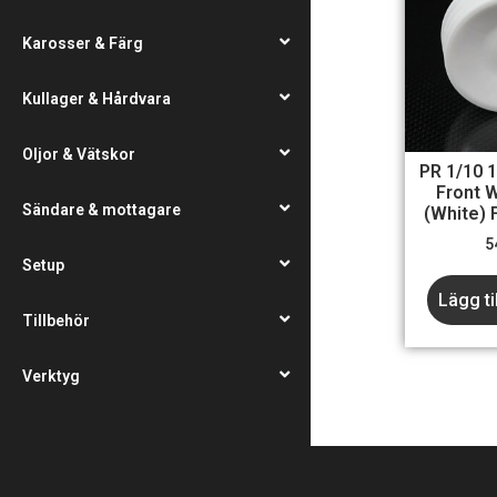
Karosser & Färg
Kullager & Hårdvara
Oljor & Vätskor
PR 1/10
Front 
Sändare & mottagare
(White) 
5
Setup
Lägg ti
Tillbehör
Verktyg