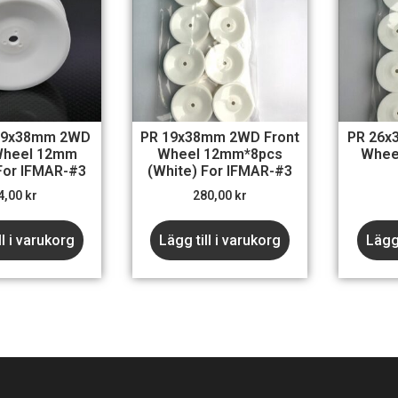
 19x38mm 2WD
PR 19x38mm 2WD Front
PR 26x
Wheel 12mm
Wheel 12mm*8pcs
Wheel
For IFMAR-#3
(White) For IFMAR-#3
4,00
kr
280,00
kr
ll i varukorg
Lägg till i varukorg
Lägg 