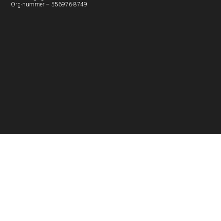
Org-nummer – 556976-8749